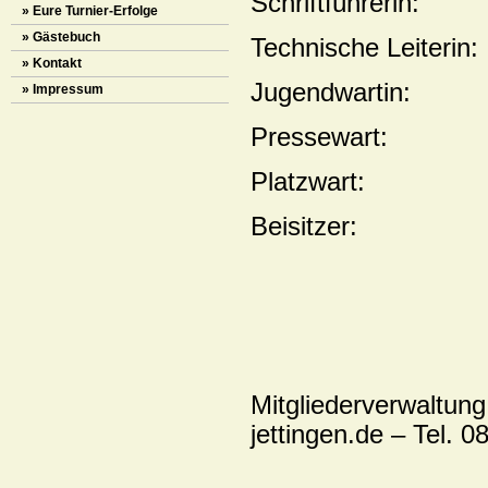
Schriftführerin
» Eure Turnier-Erfolge
» Gästebuch
Technische Leiteri
» Kontakt
Jugendwartin: 
» Impressum
Pressewart: An
Platzwart: Fl
Beisitzer: Brigi
Mitgliederverwaltun
jettingen.de – Tel. 